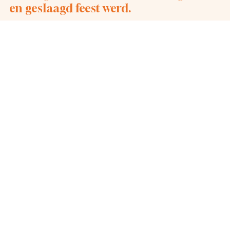
en geslaagd feest werd.
N-XT
Zullen we samen iets bijzonders
neerzetten?
Ik denk graag met u mee over de mogelijkheden voor uw organisatie.
Een telefoontje of een kop koffie is altijd de eerste stap naar een
geslaagd event.