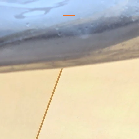
Whatsapp us!
Scan de QR code om met ons
te chatten via je mobiel.
CHAT VIA DESKTOP