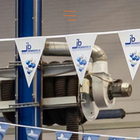
Whatsapp us!
Scan de QR code om met ons
te chatten via je mobiel.
CHAT VIA DESKTOP